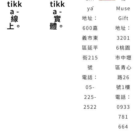
tikk
tikk
yā
Muse
a -
a -
線
實
地址：
Gift
上。
體。
600嘉
地址：
義市東
3201
區延平
6桃園
街215
市中壢
號
區青心
電話：
路26
05-
號1樓
225-
電話：
2522
0933
781
664