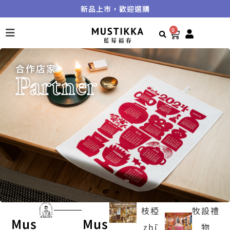
新品上市，歡迎選購
0
合作店家
Partner
枝椏
牧設禮
Mus
Mus
zhī
物