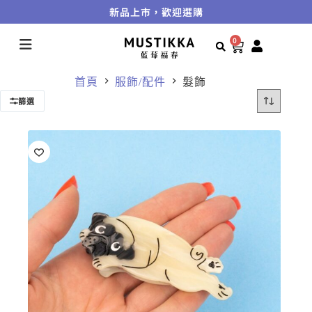
新品上市，歡迎選購
0
首頁
服飾/配件
髮飾
篩選