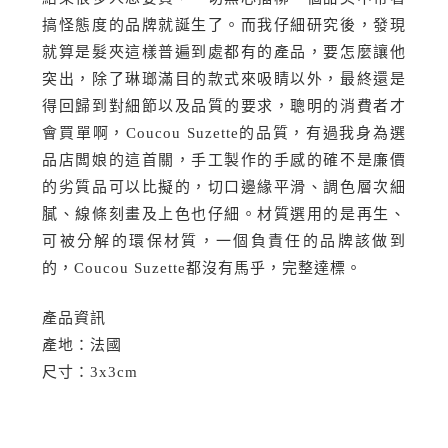
搞怪態度的品牌就誕生了。而我仔細研究後，發現
就算是髮夾這樣普遍到處都有的產品，要怎麼讓他
突出，除了琳瑯滿目的款式來吸睛以外，最終還是
得回歸到對細節以及品質的要求，聰明的消費者才
會買單啊，Coucou Suzette的品質，有過我身為選
品店闆娘的這首關，手工製作的手感的確不是廉價
的劣質品可以比擬的，切口邊緣平滑、調色層次細
膩、線條刻畫及上色也仔細。材質選用的是再生、
可被分解的環保材質，一個負責任的品牌該做到
的，Coucou Suzette都沒有馬乎，完整達標。
產品資訊
產地：法國
尺寸：3x3cm