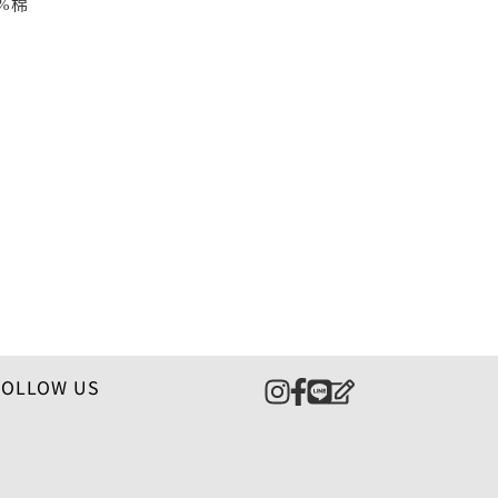
%棉
FOLLOW US