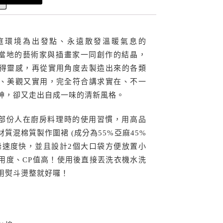
庭環境為出發點、永遠散發溫暖氣息的
由芬蘭當地的藝術家與插畫家一同創作的結晶，
得靈感，再從實用角度去製造出來的各類
、美觀又實用，完全符合講求實在、不一
神，卻又走出自成一味的清新風格。
參考大部份人在廚房料理時的使用習慣，用高品
質混棉質製作圍裙 (成分為55%亞麻45%
燥速度快，並且設計2個大口袋方便放置小
用度、CP值高！使用後直接丟洗衣機水洗
用熨斗燙整就好囉！