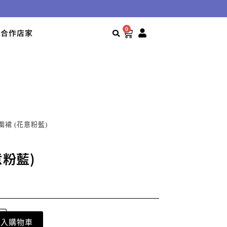
0
合作店家
棉麻圍裙 (花意粉藍)
意粉藍)
加入購物車