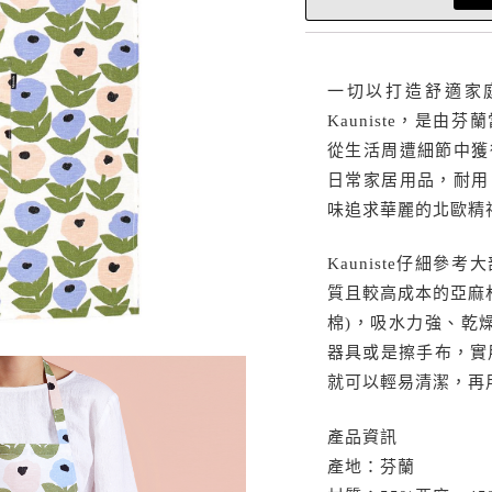
一切以打造舒適家
Kauniste，是
從生活周遭細節中獲
日常家居用品，耐用
味追求華麗的北歐精
Kauniste仔細
質且較高成本的亞麻材
棉)，吸水力強、乾
器具或是擦手布，實
就可以輕易清潔，再
產品資訊
產地：芬蘭