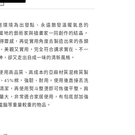
庭環境為出發點、永遠散發溫暖氣息的
由芬蘭當地的藝術家與插畫家一同創作的結晶，
得靈感，再從實用角度去製造出來的各類
、美觀又實用，完全符合講求實在、不一
神，卻又走出自成一味的清新風格。
花布包使用高品質、高成本的亞麻材質混棉質製
麻、45%棉，強韌、耐用。使用後直接丟洗
清潔，再使用熨斗整燙即可恢復平整。肩
量大，非常適合家居使用，布包底部加強
電腦等重量較重的物品。