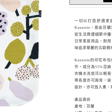
一切以打造舒適家
Kauniste，是
從生活周遭細節中獲
日常家居用品，耐用
味追求華麗的北歐精
Kauniste的印
作，成分為55%亞
衣機水洗就可以輕易
帶長度亦可肩背，容
設計，亦可放入書、
產品資訊
產地：芬蘭