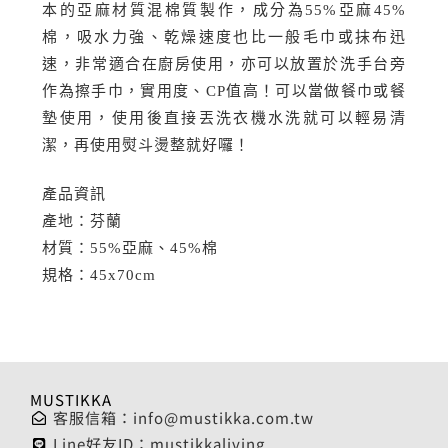
本的亞麻材質混棉質製作，成分為55%亞麻45%
棉，吸水力強、乾燥速度也比一般毛巾或抹布迅
速，非常適合在廚房使用，亦可以放置於洗手台旁
作為擦手巾，實用度、CP值高！可以當做餐巾或餐
墊使用，使用後直接丟洗衣機水洗就可以輕易清
潔，再使用熨斗燙整就好囉！
產品資訊
產地：芬蘭
材質：55%亞麻、45%棉
規格：45x70cm
MUSTIKKA
客服信箱：
info@mustikka.com.tw
Line好友ID：mustikkaliving