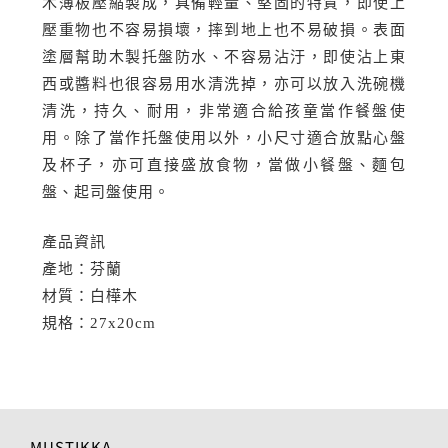
木薄板壓縮製成，具備輕量、堅固的特質，即使上
壓重物也不容易損壞，摔到地上也不易破損。表面
塗層幫助木製托盤防水、不容易沾汙，即使沾上東
西或醬料也很容易用水清洗掉，亦可以放入洗碗機
清洗，持久、耐用，非常適合給孩童當作餐盤使
用。除了當作托盤使用以外，小尺寸適合放點心盤
及杯子，亦可直接盛放食物，當做小餐盤、麵包
盤、起司盤使用。
產品資訊
產地：芬蘭
材質：白樺木
規格：27x20cm
MUSTIKKA