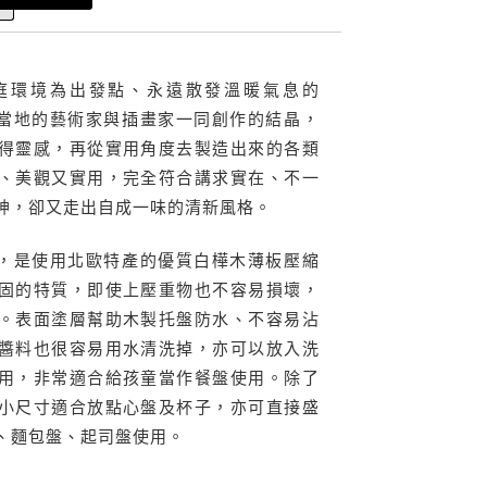
庭環境為出發點、永遠散發溫暖氣息的
由芬蘭當地的藝術家與插畫家一同創作的結晶，
得靈感，再從實用角度去製造出來的各類
、美觀又實用，完全符合講求實在、不一
神，卻又走出自成一味的清新風格。
的托盤，是使用北歐特產的優質白樺木薄板壓縮
固的特質，即使上壓重物也不容易損壞，
。表面塗層幫助木製托盤防水、不容易沾
醬料也很容易用水清洗掉，亦可以放入洗
用，非常適合給孩童當作餐盤使用。除了
小尺寸適合放點心盤及杯子，亦可直接盛
、麵包盤、起司盤使用。