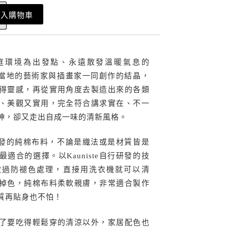
加入購物車
庭環境為出發點、永遠散發溫暖氣息的
由芬蘭當地的藝術家與插畫家一同創作的結晶，
得靈感，再從實用角度去製造出來的各類
、美觀又實用，完全符合講求實在、不一
神，卻又走出自成一味的清新風格。
多年開發的純棉布料，不論是織法或是材質皆是
適合的選擇。以Kauniste自行研發的技
做過防褪色處理，直接用洗衣機就可以清
掉色，純棉布料柔軟親膚，非常適合製作
質再貼身也不怕！
了要吃得輕鬆穿的清涼以外，家居配色也