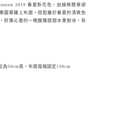
niste 2019 春夏新花色，由線條簡單卻
果圖案躍上布面，搭配屬於春夏的清爽色
，好像沁夏的一晚酸酸甜甜水果剉冰，有
為50cm長，布面寬幅固定150cm