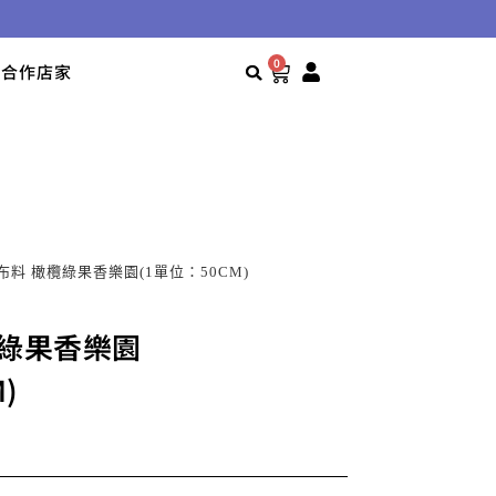
0
合作店家
e純棉布料 橄欖綠果香樂園(1單位：50CM)
欖綠果香樂園
)