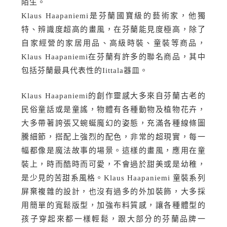
陌生。
Klaus Haapaniemi是芬蘭國寶級的藝術家，他獨
特、辨識度超高的畫風，在芬蘭能見度極高，除了
自家經營的家居用品、高級時裝、童裝等商品，
Klaus Haapaniemi在芬蘭有許多的聯名商品，其中
包括芬蘭最具代表性的Iittala器皿。
Klaus Haapaniemi的創作靈感大多來自芬蘭古老的
民俗童話或是童謠，物體有各種動物及植物花卉，
大多帶著誇張又蜿蜒魔幻的姿態，充滿各種線條圖
騰細節，搭配上強烈的配色，非常的超現實，每一
幅都像是魔法故事的場景。這樣的畫風，應用在童
裝上，時而酷時而可愛，不會過於甜美或是幼稚，
是少見的苦甜系風格。Klaus Haapaniemi 童裝系列
屏棄複雜的設計，也沒有過多的外加裝飾，大多採
用簡單的寬鬆版型，加強布料質感，讓各種體型的
孩子穿起來都一樣輕鬆，跟大部分的芬蘭品牌一