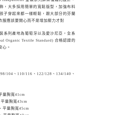
飾，大多採用簡單的寬鬆版型，加強布料
孩子穿起來都一樣輕鬆，跟大部分的芬蘭
衣服應該要開心而不是增加壓力才對
niemi童裝系列產地為葡萄牙以及愛沙尼亞，全系
 Organic Textile Standard) 合格認證的
安心。
8/104、110/116、122/128、134/140、
、平量胸寬41cm
m、平量胸寬43cm
m、平量胸寬45cm