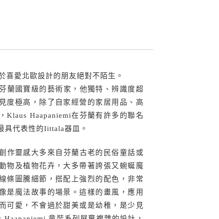
iemi對於喜愛北歐設計的朋友絕對不陌生。
niemi是芬蘭國寶級的藝術家，他獨特、辨識度超
見度極高，除了自家經營的家居用品、高
laus Haapaniemi在芬蘭有許多的聯名
代表性的Iittala器皿。
niemi的創作靈感大多來自芬蘭古老的民俗童話或
動物及植物花卉，大多帶著誇張又蜿蜒魔
線條圖騰細節，搭配上強烈的配色，非常
像是魔法故事的場景。這樣的畫風，應用
而可愛，不會過於甜美或是幼稚，是少見
 Haapaniemi 童裝系列屏棄複雜的設計，