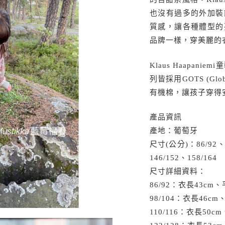
也沒有過多的外加裝
質感，讓各種體型的
品牌一樣，穿美麗的
Klaus Haapa
列皆採用GOTS (Global
有機棉，讓孩子穿得
產品資訊
產地：葡萄牙
尺寸(公分)：86/92、9
146/152、158/164
尺寸詳細資料：
86/92：衣長43cm
98/104：衣長46c
110/116：衣長50c