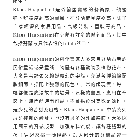
陌生。
Klaus Haapaniemi是芬蘭國寶級的藝術家，他獨
特、辨識度超高的畫風，在芬蘭能見度極高，除了
自家經營的家居用品、高級時裝、童裝等商品，
Klaus Haapaniemi在芬蘭有許多的聯名商品，其中
包括芬蘭最具代表性的Iittala器皿。
Klaus Haapaniemi的創作靈感大多來自芬蘭古老的
民俗童話或是童謠，物體有各種動物及植物花卉，
大多帶著誇張又蜿蜒魔幻的姿態，充滿各種線條圖
騰細節，搭配上強烈的配色，非常的超現實，每一
幅都像是魔法故事的場景。這樣的畫風，應用在童
裝上，時而酷時而可愛，不會過於甜美或是幼稚，
是少見的苦甜系風格。Klaus Haapaniemi 童裝系列
屏棄複雜的設計，也沒有過多的外加裝飾，大多採
用簡單的寬鬆版型，加強布料質感，讓各種體型的
孩子穿起來都一樣輕鬆，跟大部分的芬蘭品牌一