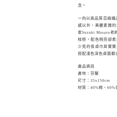
念。
一向以高品質亞麻織品著
感以外，美麗素雅的
家Suzuki Mas
枝枒，配色明亮卻柔
少見的長桌巾其實實
搭配淺色深色桌面都
產品資訊
產地：芬蘭
尺寸：35x150cm
材質：40%棉、60%