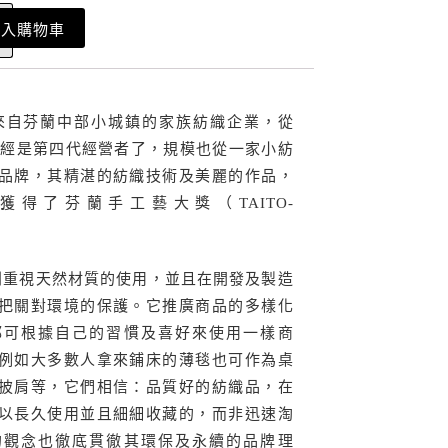
加入購物車
urit是來自芬蘭中部小城鎮的家族紡織企業，從
在已經是第四代經營者了，規模也從一家小紡
品牌，其精湛的紡織技術及美麗的作品，
年獲得了芬蘭手工藝大獎（TAITO-
urit特別重視天然材質的使用，並且在開發及製造
把關對環境的保護。它推廣商品的多樣化
都可根據自己的習慣及喜好來使用一樣商
例如大多數人拿來鋪床的薄毯也可作為桌
披肩等，它們相信：品質好的紡織品，在
以長久使用並且細細收藏的，而非迅速淘
的觀念也徹底貫徹其環保及永續的品牌理