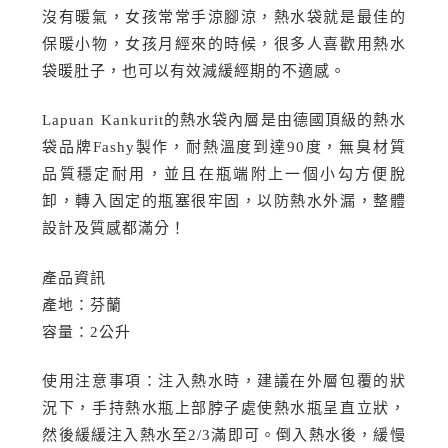
沒有暖氣，女孩常常手涼腳涼，熱水袋就是最佳的
保暖小物，女孩月經來的時候，很多人喜歡用熱水
袋暖肚子，也可以有效減緩經期的不適感。
Lapuan Kankurit的熱水袋內層是由德國頂級的熱水
袋品牌Fashy製作，耐熱溫度到達90度，無臭材質
品質穩定耐用，並且在瓶端附上一個小勾方便脫
卸，轉入固定的瓶塞很牢固，以防熱水外漏，整體
設計及質感都滿分！
產品資訊
產地：芬蘭
容量：2公升
使用注意事項：注入熱水時，建議在外層包覆的狀
況下，手持熱水瓶上部脖子處使熱水瓶呈直立狀，
然後緩緩注入熱水至2/3滿即可。倒入熱水後，緩慢