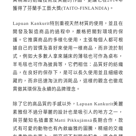
其精湛的紡織技術及美麗的作品，更讓它在2014年
獲得了芬蘭手工藝大獎(TAITO-FINLANDIA)。
Lapuan Kankurit特別重視天然材質的使用，並且在
開發及製造商品的過程中，嚴格把關對環境的保
護。它推廣商品的多樣化使用，主張每個人都可根
據自己的習慣及喜好來使用一樣商品，而非流於制
式，例如大多數人拿來鋪床的薄毯也可作為桌布，
羊毛毯也可作為披肩等，它們相信：品質好的紡織
品，在良好的保存下，是可以長久使用並且細細收
藏的，而非迅速淘汰的消耗品，這樣的觀念也徹底
貫徹其環保及永續的品牌理念。
除了它的高品質的手感以外，Lapuan Kankurit美麗
素雅但不過分華麗的設計也是吸引人的地方之一，
與芬蘭知名插畫家Matti Pikkujämsä長期合作，款
式有可愛的動物也有內斂幽雅的圖騰，精細的交織