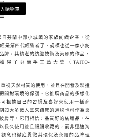
加入購物車
urit是來自芬蘭中部小城鎮的家族紡織企業，從
在已經是第四代經營者了，規模也從一家小紡
品牌，其精湛的紡織技術及美麗的作品，
年獲得了芬蘭手工藝大獎（TAITO-
urit特別重視天然材質的使用，並且在開發及製造
把關對環境的保護。它推廣商品的多樣化
都可根據自己的習慣及喜好來使用一樣商
例如大多數人拿來鋪床的薄毯也可作為桌
披肩等，它們相信：品質好的紡織品，在
以長久使用並且細細收藏的，而非迅速淘
的觀念也徹底貫徹其環保及永續的品牌理