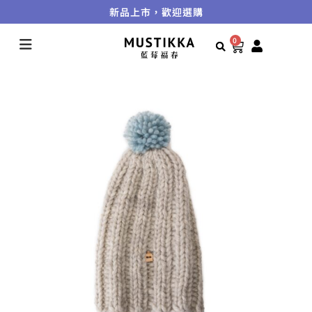
新品上市，歡迎選購
0