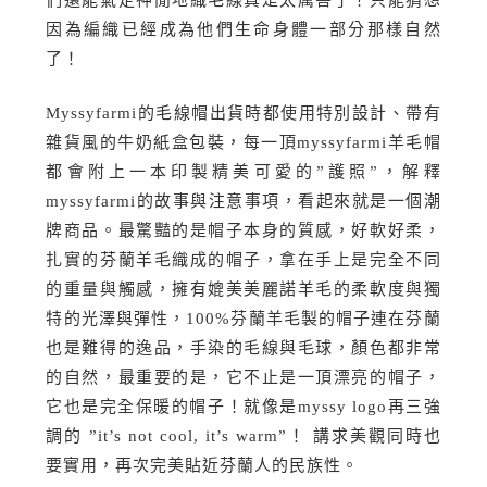
們還能氣定神閒地織毛線真是太厲害了！只能猜想
因為編織已經成為他們生命身體一部分那樣自然
了！
Myssyfarmi的毛線帽出貨時都使用特別設計、帶有
雜貨風的牛奶紙盒包裝，每一頂myssyfarmi羊毛帽
都會附上一本印製精美可愛的”護照”，解釋
myssyfarmi的故事與注意事項，看起來就是一個潮
牌商品。最驚豔的是帽子本身的質感，好軟好柔，
扎實的芬蘭羊毛織成的帽子，拿在手上是完全不同
的重量與觸感，擁有媲美美麗諾羊毛的柔軟度與獨
特的光澤與彈性，100%芬蘭羊毛製的帽子連在芬蘭
也是難得的逸品，手染的毛線與毛球，顏色都非常
的自然，最重要的是，它不止是一頂漂亮的帽子，
它也是完全保暖的帽子！就像是myssy logo再三強
調的 ”it’s not cool, it’s warm”！ 講求美觀同時也
要實用，再次完美貼近芬蘭人的民族性。