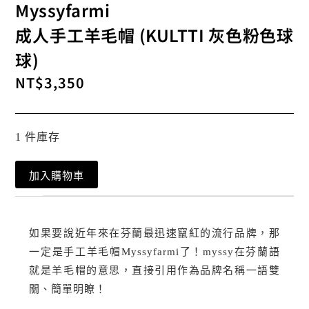
Myssyfarmi
成人手工羊毛帽 (KULTTI 灰色粉色球
球)
NT$
3,350
1 件庫存
加入購物車
如果要說近年來在芬蘭最迅速竄紅的流行品牌，那
一定是手工羊毛帽Myssyfarmi了！myssy在芬蘭語
就是羊毛帽的意思，直接引用作為品牌名稱一語雙
關、簡單明瞭！